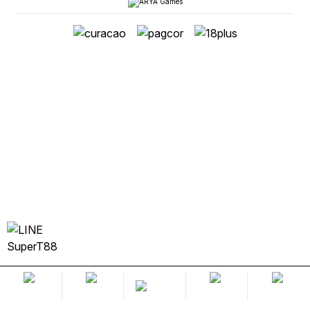
home
lobby
promotion
livechat