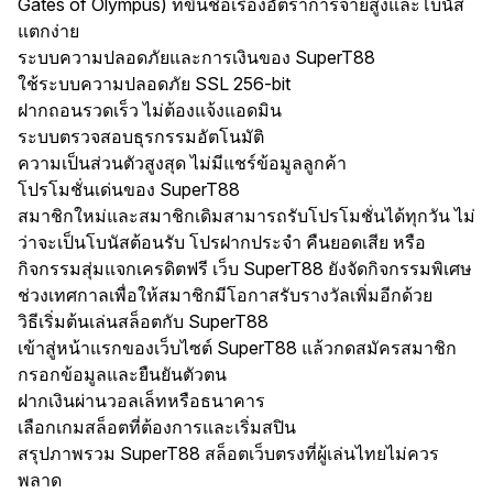
Gates of Olympus) ที่ขึ้นชื่อเรื่องอัตราการจ่ายสูงและโบนัส
แตกง่าย
ระบบความปลอดภัยและการเงินของ SuperT88
ใช้ระบบความปลอดภัย SSL 256-bit
ฝากถอนรวดเร็ว ไม่ต้องแจ้งแอดมิน
ระบบตรวจสอบธุรกรรมอัตโนมัติ
ความเป็นส่วนตัวสูงสุด ไม่มีแชร์ข้อมูลลูกค้า
โปรโมชั่นเด่นของ SuperT88
สมาชิกใหม่และสมาชิกเดิมสามารถรับโปรโมชั่นได้ทุกวัน ไม่
ว่าจะเป็นโบนัสต้อนรับ โปรฝากประจำ คืนยอดเสีย หรือ
กิจกรรมสุ่มแจกเครดิตฟรี เว็บ
SuperT88
ยังจัดกิจกรรมพิเศษ
ช่วงเทศกาลเพื่อให้สมาชิกมีโอกาสรับรางวัลเพิ่มอีกด้วย
วิธีเริ่มต้นเล่นสล็อตกับ SuperT88
เข้าสู่หน้าแรกของเว็บไซต์
SuperT88
แล้วกดสมัครสมาชิก
กรอกข้อมูลและยืนยันตัวตน
ฝากเงินผ่านวอลเล็ทหรือธนาคาร
เลือกเกมสล็อตที่ต้องการและเริ่มสปิน
สรุปภาพรวม SuperT88 สล็อตเว็บตรงที่ผู้เล่นไทยไม่ควร
พลาด