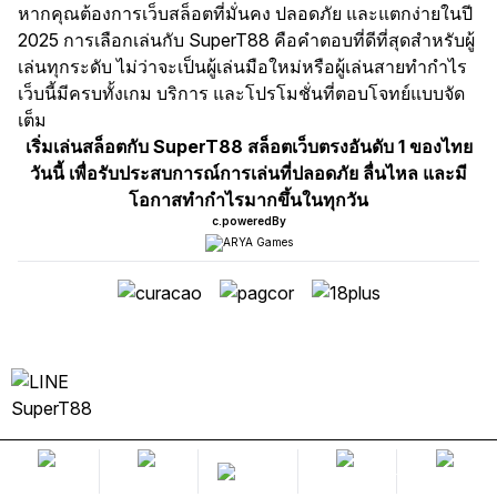
หากคุณต้องการเว็บสล็อตที่มั่นคง ปลอดภัย และแตกง่ายในปี
2025 การเลือกเล่นกับ
SuperT88
คือคำตอบที่ดีที่สุดสำหรับผู้
เล่นทุกระดับ ไม่ว่าจะเป็นผู้เล่นมือใหม่หรือผู้เล่นสายทำกำไร
เว็บนี้มีครบทั้งเกม บริการ และโปรโมชั่นที่ตอบโจทย์แบบจัด
เต็ม
เริ่มเล่นสล็อตกับ
SuperT88 สล็อตเว็บตรงอันดับ 1 ของไทย
วันนี้ เพื่อรับประสบการณ์การเล่นที่ปลอดภัย ลื่นไหล และมี
โอกาสทำกำไรมากขึ้นในทุกวัน
c.poweredBy
home
lobby
promotion
livechat